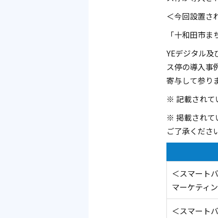
＜今回設置さ
「十和田市ま
YEデジタル
ス停の導入事
寄与して参り
※ 記載され
※ 掲載され
ご了承くださ
＜スマート
マーケティング本
＜スマートバ