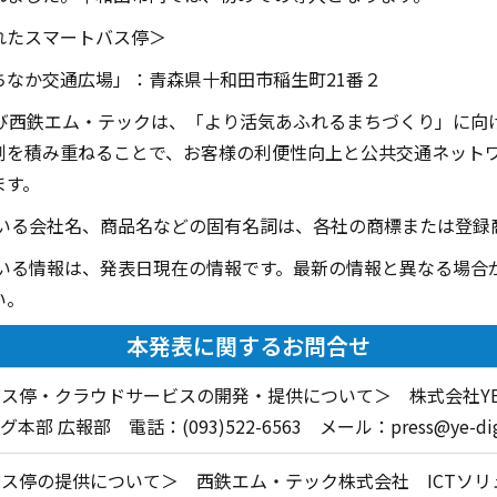
れたスマートバス停＞
ちなか交通広場」：青森県十和田市稲生町21番２
及び西鉄エム・テックは、「より活気あふれるまちづくり」に向
例を積み重ねることで、お客様の利便性向上と公共交通ネット
ます。
ている会社名、商品名などの固有名詞は、各社の商標または登録
ている情報は、発表日現在の情報です。最新の情報と異なる場合
い。
本発表に関するお問合せ
バス停・クラウドサービスの開発・提供について＞ 株式会社
部 広報部 電話：(093)522-6563 メール：press@ye-digi
ス停の提供について＞ 西鉄エム・テック株式会社 ICTソリ