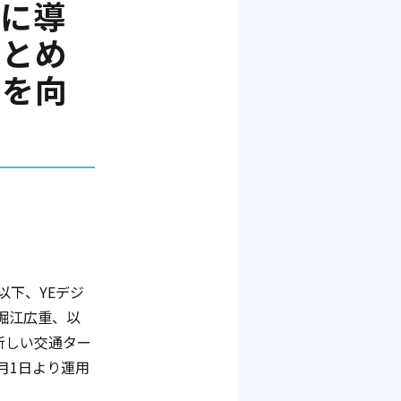
ルに導
まとめ
性を向
以下、YEデジ
堀江広重、以
新しい交通ター
月1日より運用