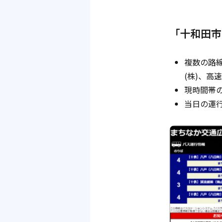
「十和田市
複数の路線
(株)、
現時間帯
当日の運