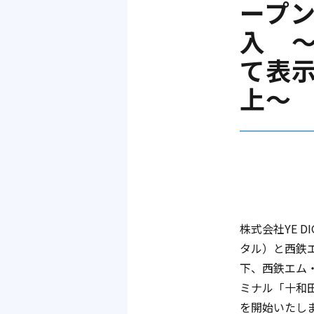
ープ
入 
て表
上～
株式会社YE 
タル）と西鉄
下、西鉄エム
ミナル「十和田
を開始いたし