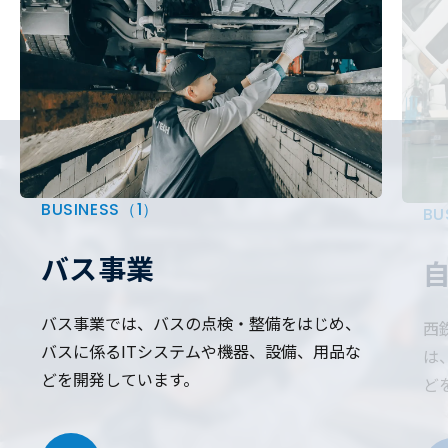
BUSINESS（1）
BU
バス事業
バス事業では、バスの点検・整備をはじめ、
西
バスに係るITシステムや機器、設備、用品な
は
どを開発しています。
ど