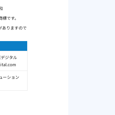
和
商標です。
がありますので
YEデジタル
al.com
ューション