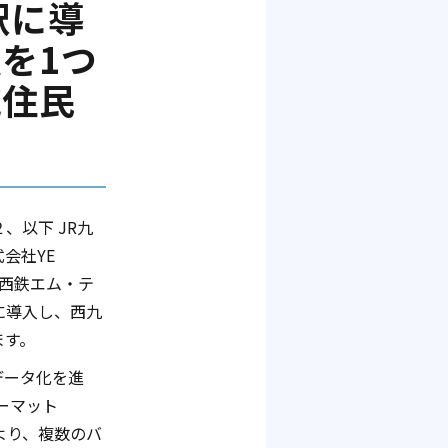
駅に導
を1つ
域住民
、以下 JR九
会社YE
 西鉄エム・テ
に導入し、西九
ます。
データ化を進
ーマット
より、複数のバ