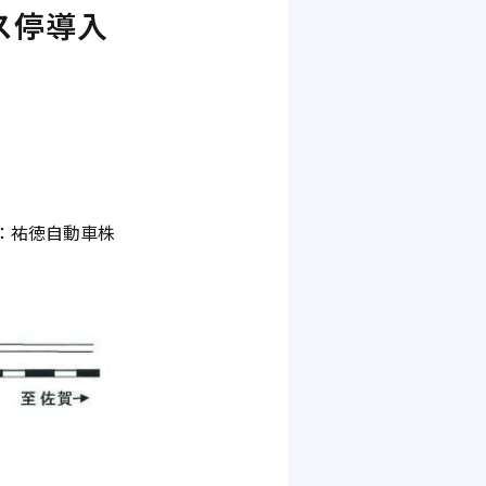
ス停導入
：祐徳自動車株