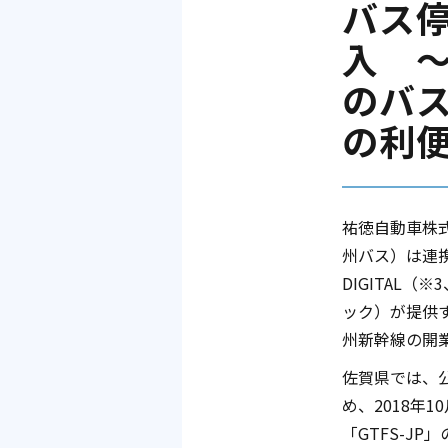
バス
入 
のバ
の利
祐徳自動車株式
州バス）は連
DIGITAL
ック）が提供
州新幹線の開業
佐賀県では、
め、2018年
「GTFS-J