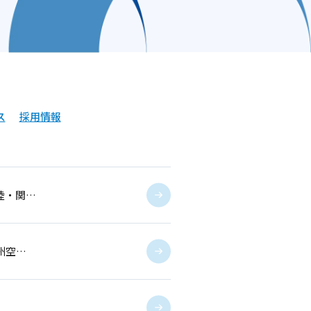
ス
採用情報
陸・関…
州空…