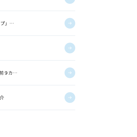
ープ」…
前９カ…
介