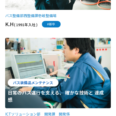
の安全を守る
バス整備部西整備課壱岐整備場
K.H
#新卒
( 1991年入社 )
バス装備品メンテナンス
日常のバス運行を支える、 確かな技術と 達成
感
ICTソリューション部 開発課 開発係