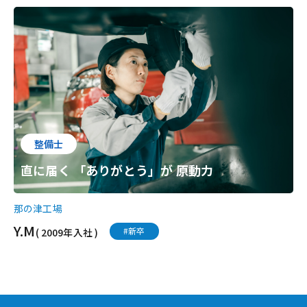
整備士
直に届く 「ありがとう」が 原動力
那の津工場
Y.M
#新卒
( 2009年入社 )