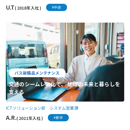
U.T
#中途
( 2018年入社 )
バス装備品メンテナンス
交通のシームレス化で、 地域の未来と暮らしを
支える
ICTソリューション部 システム営業課
A.R.
#新卒
( 2021年入社 )