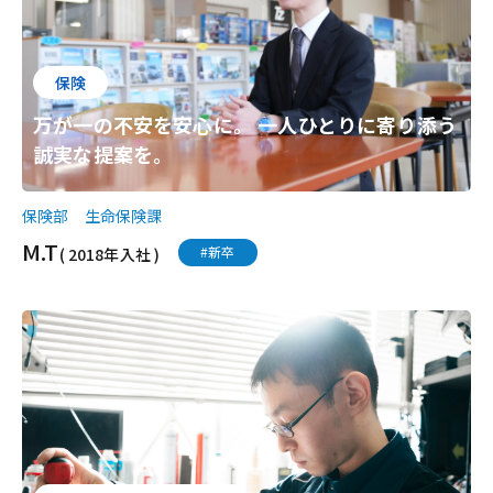
保険
万が一の不安を安心に。 一人ひとりに寄り添う
誠実な提案を。
保険部 生命保険課
M.T
#新卒
( 2018年入社 )