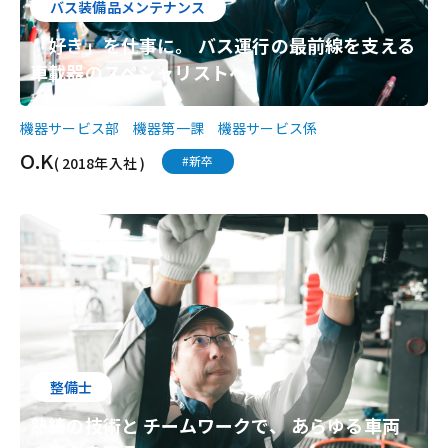
バス装備品メンテナンス
「好き」を仕事に。 バス運行の最前線を支える
車載器のスペシャリストへ
機器サービス部 機器第一課 機器サービス係
O.K
#新卒
( 2018年入社 )
整備士
熟練の技術と チームワークで、 あらゆる車両